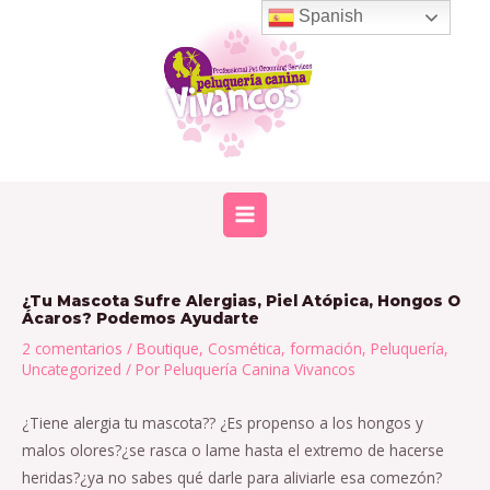
Ir
Spanish
al
contenido
MAIN
MENU
¿Tu Mascota Sufre Alergias, Piel Atópica, Hongos O
Ácaros? Podemos Ayudarte
2 comentarios
/
Boutique
,
Cosmética
,
formación
,
Peluquería
,
Uncategorized
/ Por
Peluquería Canina Vivancos
¿Tiene alergia tu mascota?? ¿Es propenso a los hongos y
malos olores?¿se rasca o lame hasta el extremo de hacerse
heridas?¿ya no sabes qué darle para aliviarle esa comezón?